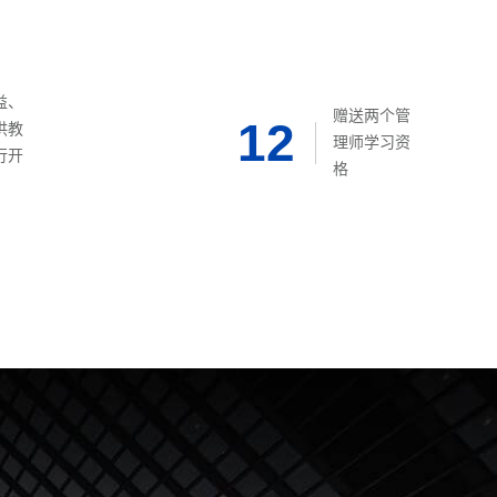
益、
赠送两个管
12
供教
理师学习资
行开
格