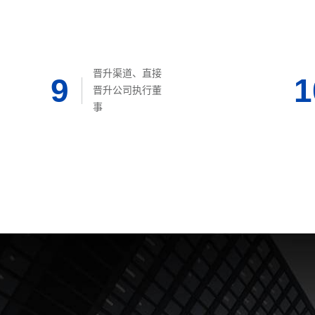
晋升渠道、直接
9
1
晋升公司执行董
事