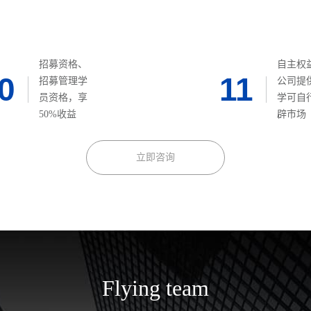
招募资格、
自主权
0
11
招募管理学
公司提
员资格，享
学可自
50%收益
辟市场
立即咨询
Flying team